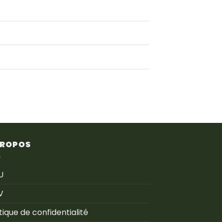
PROPOS
U
V
itique de confidentialité