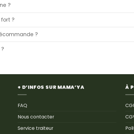
ne ?
fort ?
précommande ?
 ?
+ D’INFOS SUR MAMA’YA
À 
FAQ
CG
Nous contacter
CG
Service traiteur
Pol