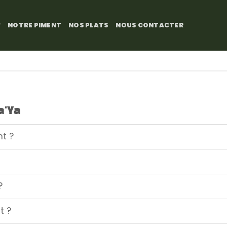
?
NOTRE PIMENT
NOS PLATS
NOUS CONTACTER
a'Ya
t ?
?
t ?