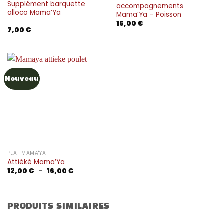
Supplément barquette
accompagnements
alloco Mama’Ya
Mama’Ya – Poisson
15,00
€
7,00
€
Nouveau
PLAT MAMA'YA
Attiéké Mama’Ya
Plage
12,00
€
–
16,00
€
de
prix :
12,00 €
à
16,00 €
PRODUITS SIMILAIRES