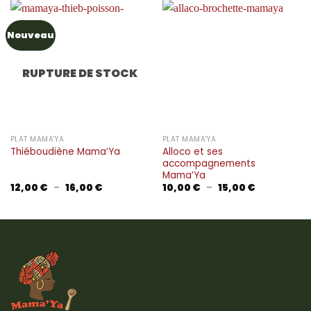
Nouveau
RUPTURE DE STOCK
PLAT MAMA'YA
PLAT MAMA'YA
Alloco et ses
Thiéboudiène Mama’Ya
accompagnements
Mama’Ya
Plage
Plage
12,00
€
–
16,00
€
10,00
€
–
15,00
€
de
de
prix :
prix :
12,00 €
10,00 €
à
à
16,00 €
15,00 €